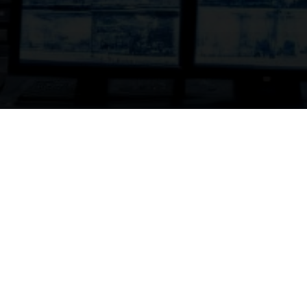

Telefono
310 315 9406